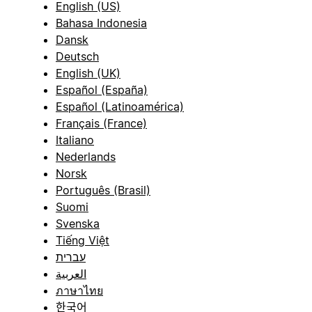
English (US)
Bahasa Indonesia
Dansk
Deutsch
English (UK)
Español (España)
Español (Latinoamérica)
Français (France)
Italiano
Nederlands
Norsk
Português (Brasil)
Suomi
Svenska
Tiếng Việt
עברית
العربية
ภาษาไทย
한국어