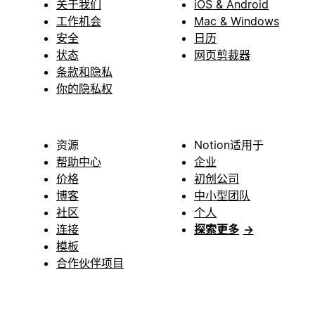
关于我们
iOS & Android
工作机会
Mac & Windows
安全
日历
状态
网页剪裁器
条款和隐私
你的隐私权
资源
Notion适用于
帮助中心
企业
价格
初创公司
博客
中小型团队
社区
个人
连接
探索更多
→
模板
合作伙伴项目