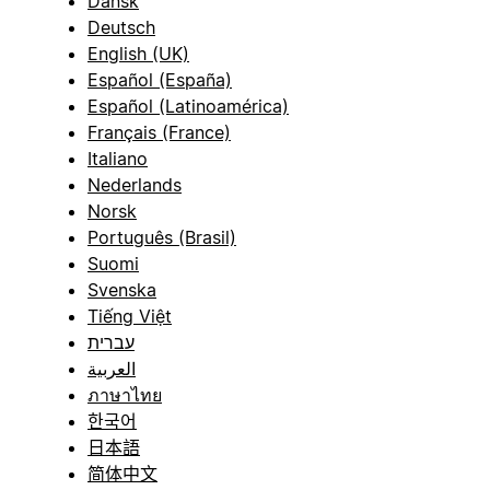
Dansk
Deutsch
English (UK)
Español (España)
Español (Latinoamérica)
Français (France)
Italiano
Nederlands
Norsk
Português (Brasil)
Suomi
Svenska
Tiếng Việt
עברית
العربية
ภาษาไทย
한국어
日本語
简体中文