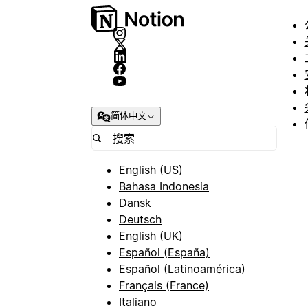
简体中文
English (US)
Bahasa Indonesia
Dansk
Deutsch
English (UK)
Español (España)
Español (Latinoamérica)
Français (France)
Italiano