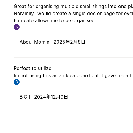
Great for organising multiple small things into one pla
Noramlly, Iwould create a single doc or page for eve
template allows me to be organised
A
Abdul Momin ·
2025年2月8日
Perfect to utilize
Im not using this as an Idea board but it gave me a 
B
BIG I ·
2024年12月9日