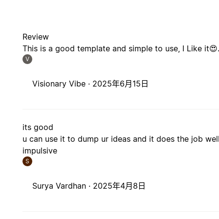
Review
This is a good template and simple to use, I Like it😍
V
Visionary Vibe ·
2025年6月15日
its good
u can use it to dump ur ideas and it does the job we
impulsive
S
Surya Vardhan ·
2025年4月8日