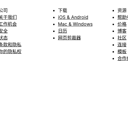
公司
下载
资源
关于我们
iOS & Android
帮助
工作机会
Mac & Windows
价格
安全
日历
博客
状态
网页剪裁器
社区
条款和隐私
连接
你的隐私权
模板
合作