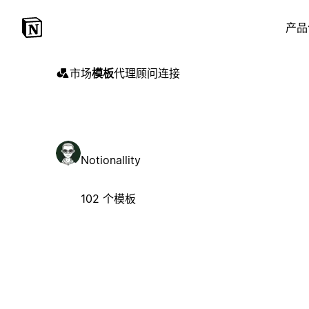
产品
市场
模板
代理
顾问
连接
Notionallity
102 个模板