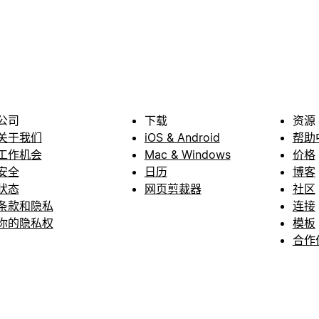
公司
下载
资源
关于我们
iOS & Android
帮助
工作机会
Mac & Windows
价格
安全
日历
博客
状态
网页剪裁器
社区
条款和隐私
连接
你的隐私权
模板
合作