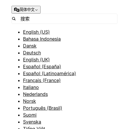
简体中文
English (US)
Bahasa Indonesia
Dansk
Deutsch
English (UK)
Español (España)
Español (Latinoamérica)
Français (France)
Italiano
Nederlands
Norsk
Português (Brasil)
Suomi
Svenska
Tiếng Việt