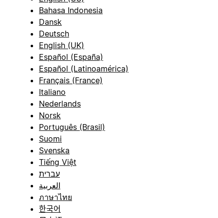
Bahasa Indonesia
Dansk
Deutsch
English (UK)
Español (España)
Español (Latinoamérica)
Français (France)
Italiano
Nederlands
Norsk
Português (Brasil)
Suomi
Svenska
Tiếng Việt
עברית
العربية
ภาษาไทย
한국어