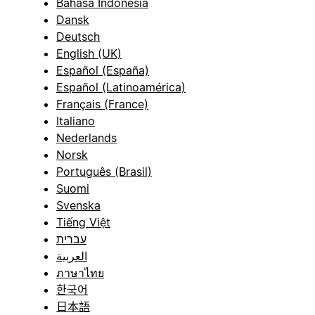
Bahasa Indonesia
Dansk
Deutsch
English (UK)
Español (España)
Español (Latinoamérica)
Français (France)
Italiano
Nederlands
Norsk
Português (Brasil)
Suomi
Svenska
Tiếng Việt
עברית
العربية
ภาษาไทย
한국어
日本語