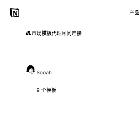
产品
市场
模板
代理
顾问
连接
Sooah
9 个模板