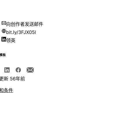
向创作者发送邮件
bit.ly/3FJX05l
领英
模板
更新 56年前
和条件