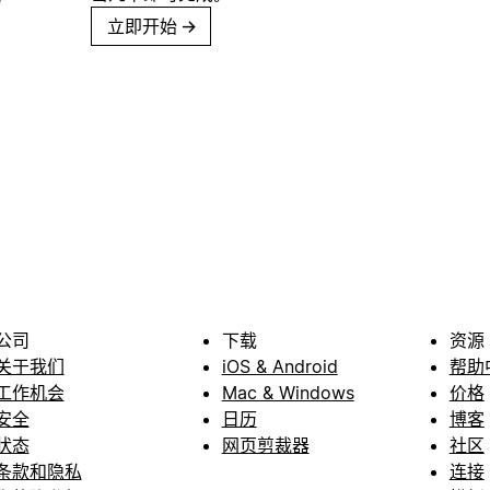
立即开始
→
公司
下载
资源
关于我们
iOS & Android
帮助
工作机会
Mac & Windows
价格
安全
日历
博客
状态
网页剪裁器
社区
条款和隐私
连接