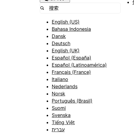
English (US)
Bahasa Indonesia
Dansk
Deutsch
English (UK)
Español (España)
Español (Latinoamérica)
Français (France)
Italiano
Nederlands
Norsk
Português (Brasil)
Suomi
Svenska
Tiếng Việt
עברית