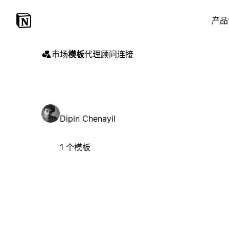
产品
市场
模板
代理
顾问
连接
Dipin Chenayil
1 个模板