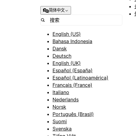
简体中文
English (US)
Bahasa Indonesia
Dansk
Deutsch
English (UK)
Español (España)
Español (Latinoamérica)
Français (France)
Italiano
Nederlands
Norsk
Português (Brasil)
Suomi
Svenska
Tiếng Việt