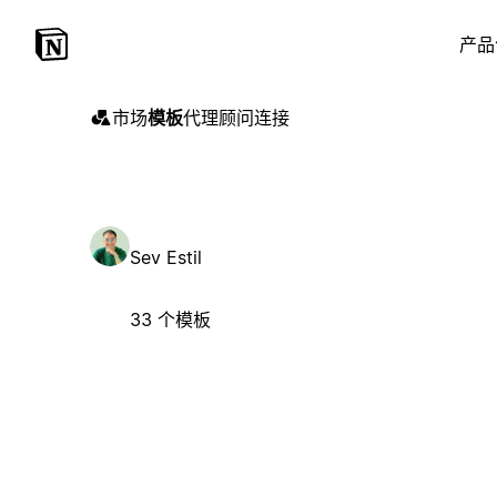
产品
市场
模板
代理
顾问
连接
Sev Estil
33 个模板