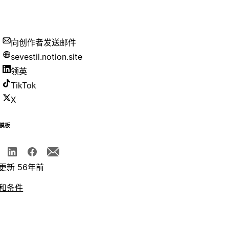
向创作者发送邮件
sevestil.notion.site
领英
TikTok
X
模板
更新 56年前
和条件