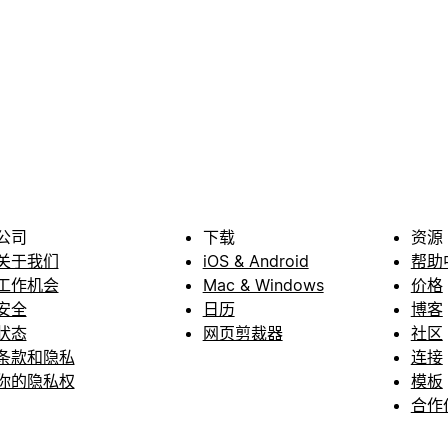
公司
下载
资源
关于我们
iOS & Android
帮助
工作机会
Mac & Windows
价格
安全
日历
博客
状态
网页剪裁器
社区
条款和隐私
连接
你的隐私权
模板
合作