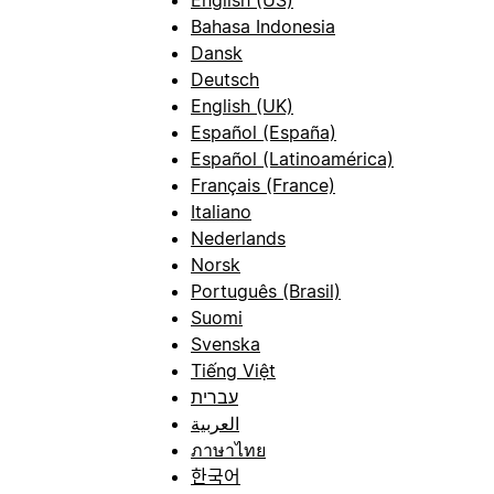
Bahasa Indonesia
Dansk
Deutsch
English (UK)
Español (España)
Español (Latinoamérica)
Français (France)
Italiano
Nederlands
Norsk
Português (Brasil)
Suomi
Svenska
Tiếng Việt
עברית
العربية
ภาษาไทย
한국어