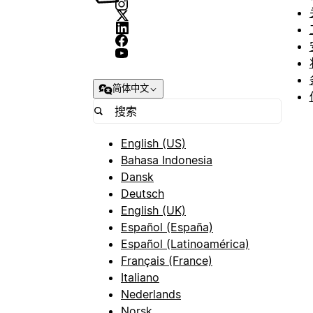
简体中文
English (US)
Bahasa Indonesia
Dansk
Deutsch
English (UK)
Español (España)
Español (Latinoamérica)
Français (France)
Italiano
Nederlands
Norsk