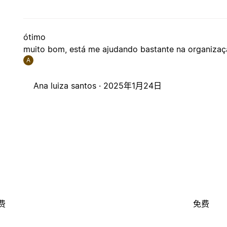
ótimo
muito bom, está me ajudando bastante na organiza
A
Ana luiza santos ·
2025年1月24日
费
免费