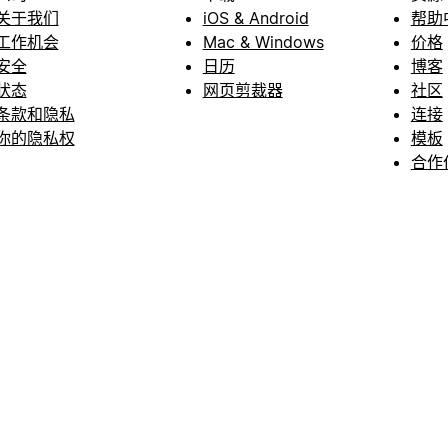
关于我们
iOS & Android
帮助
工作机会
Mac & Windows
价格
安全
日历
博客
状态
网页剪裁器
社区
条款和隐私
连接
你的隐私权
模板
合作