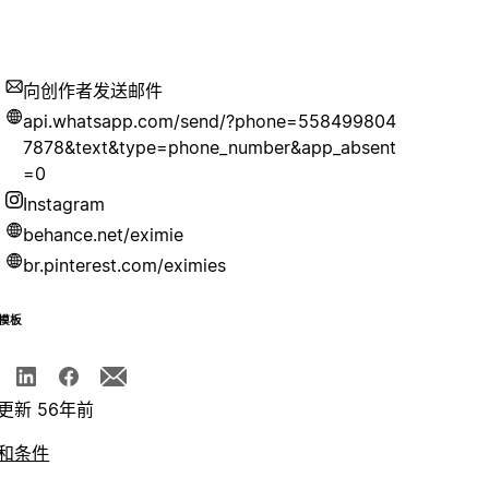
向创作者发送邮件
api.whatsapp.com/send/?phone=558499804
7878&text&type=phone_number&app_absent
=0
Instagram
behance.net/eximie
br.pinterest.com/eximies
模板
更新 56年前
和条件