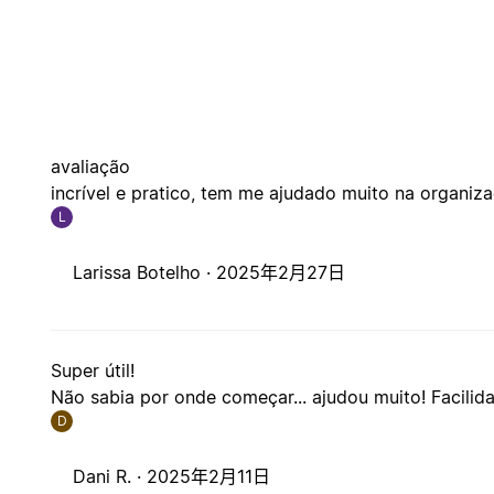
avaliação
incrível e pratico, tem me ajudado muito na organiz
L
Larissa Botelho ·
2025年2月27日
Super útil!
Não sabia por onde começar... ajudou muito! Facilid
D
Dani R. ·
2025年2月11日