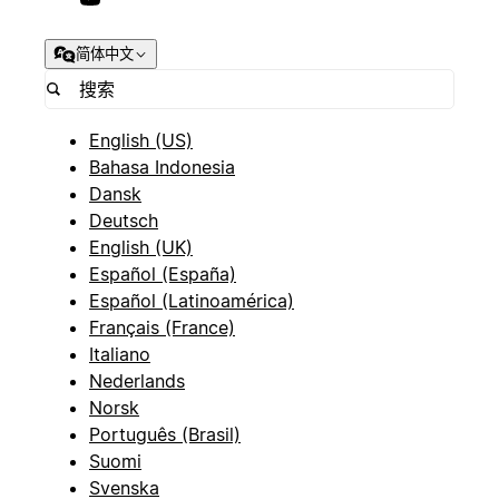
简体中文
English (US)
Bahasa Indonesia
Dansk
Deutsch
English (UK)
Español (España)
Español (Latinoamérica)
Français (France)
Italiano
Nederlands
Norsk
Português (Brasil)
Suomi
Svenska