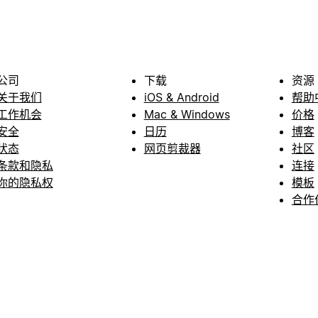
公司
下载
资源
关于我们
iOS & Android
帮助
工作机会
Mac & Windows
价格
安全
日历
博客
状态
网页剪裁器
社区
条款和隐私
连接
你的隐私权
模板
合作