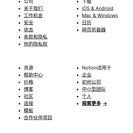
公司
下载
关于我们
iOS & Android
工作机会
Mac & Windows
安全
日历
状态
网页剪裁器
条款和隐私
你的隐私权
资源
Notion适用于
帮助中心
企业
价格
初创公司
博客
中小型团队
社区
个人
连接
探索更多
→
模板
合作伙伴项目