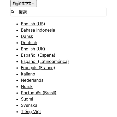
简体中文
English (US)
Bahasa Indonesia
Dansk
Deutsch
English (UK)
Español (España)
Español (Latinoamérica)
Français (France)
Italiano
Nederlands
Norsk
Português (Brasil)
Suomi
Svenska
Tiếng Việt