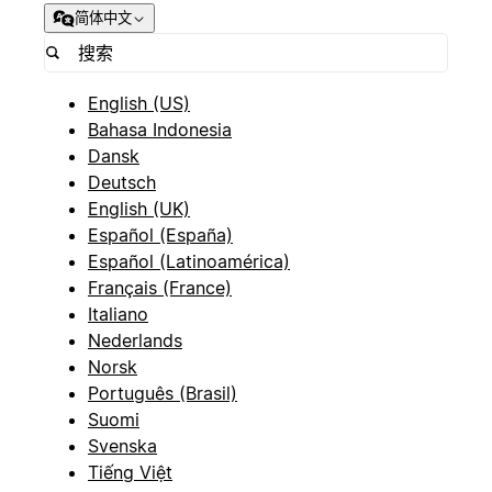
简体中文
English (US)
Bahasa Indonesia
Dansk
Deutsch
English (UK)
Español (España)
Español (Latinoamérica)
Français (France)
Italiano
Nederlands
Norsk
Português (Brasil)
Suomi
Svenska
Tiếng Việt