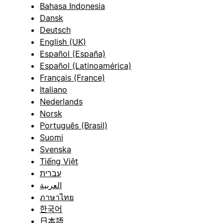
Bahasa Indonesia
Dansk
Deutsch
English (UK)
Español (España)
Español (Latinoamérica)
Français (France)
Italiano
Nederlands
Norsk
Português (Brasil)
Suomi
Svenska
Tiếng Việt
עברית
العربية
ภาษาไทย
한국어
日本語