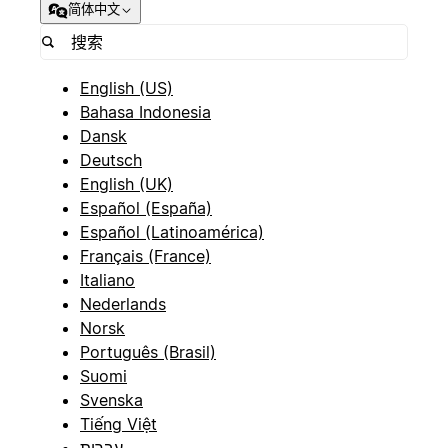
简体中文
English (US)
Bahasa Indonesia
Dansk
Deutsch
English (UK)
Español (España)
Español (Latinoamérica)
Français (France)
Italiano
Nederlands
Norsk
Português (Brasil)
Suomi
Svenska
Tiếng Việt
עברית