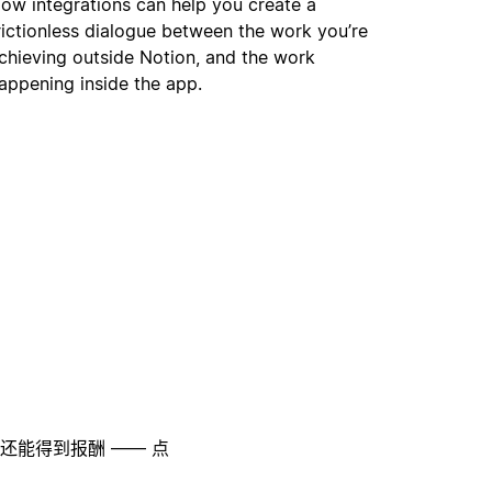
ow integrations can help you create a
rictionless dialogue between the work you’re
chieving outside Notion, and the work
appening inside the app.
至还能得到报酬 —— 点