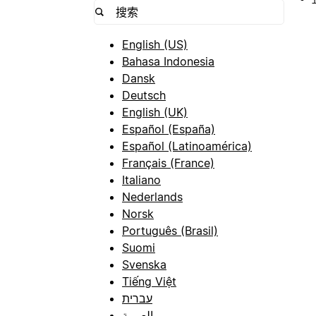
English (US)
Bahasa Indonesia
Dansk
Deutsch
English (UK)
Español (España)
Español (Latinoamérica)
Français (France)
Italiano
Nederlands
Norsk
Português (Brasil)
Suomi
Svenska
Tiếng Việt
עברית
العربية