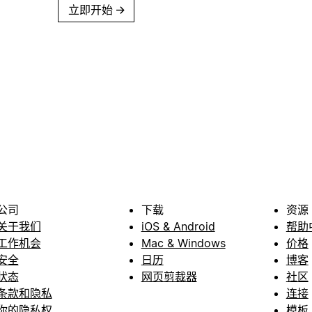
立即开始
→
公司
下载
资源
关于我们
iOS & Android
帮助
工作机会
Mac & Windows
价格
安全
日历
博客
状态
网页剪裁器
社区
条款和隐私
连接
你的隐私权
模板