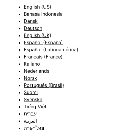
English (US)
Bahasa Indonesia
Dansk
Deutsch
English (UK)
Español (España)
Español (Latinoamérica)
Français (France)
Italiano
Nederlands
Norsk
Português (Brasil)
Suomi
Svenska
Tiếng Việt
עברית
العربية
ภาษาไทย