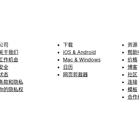
公司
下载
资源
关于我们
iOS & Android
帮助
工作机会
Mac & Windows
价格
安全
日历
博客
状态
网页剪裁器
社区
条款和隐私
连接
你的隐私权
模板
合作