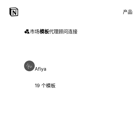
产品
市场
模板
代理
顾问
连接
Afiya
19 个模板