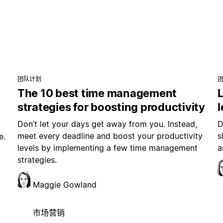
团队计划
The 10 best time management
L
strategies for boosting productivity
Don’t let your days get away from you. Instead,
D
meet every deadline and boost your productivity
s
e.
levels by implementing a few time management
a
strategies.
Maggie Gowland
市场营销