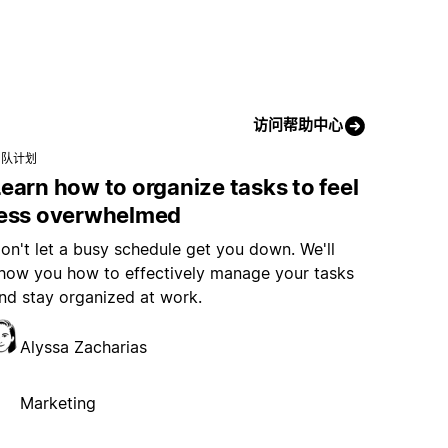
访问帮助中心
团队计划
earn how to organize tasks to feel
less overwhelmed
on't let a busy schedule get you down. We'll
how you how to effectively manage your tasks
nd stay organized at work.
Alyssa Zacharias
Marketing