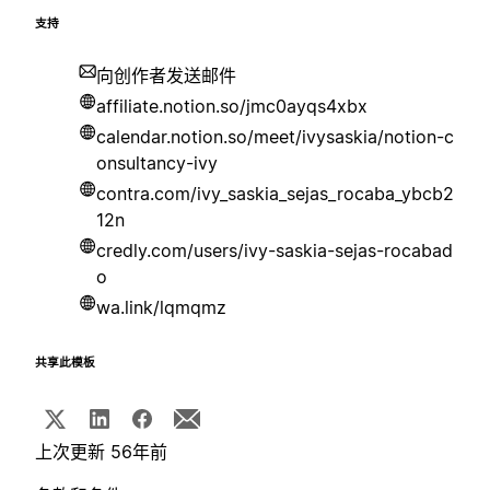
支持
向创作者发送邮件
affiliate.notion.so/jmc0ayqs4xbx
calendar.notion.so/meet/ivysaskia/notion-c
onsultancy-ivy
contra.com/ivy_saskia_sejas_rocaba_ybcb2
12n
credly.com/users/ivy-saskia-sejas-rocabad
o
wa.link/lqmqmz
共享此模板
上次更新 56年前