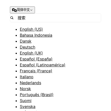
简体中文
English (US)
Bahasa Indonesia
Dansk
Deutsch
English (UK)
Español (España)
Español (Latinoamérica)
Français (France)
Italiano
Nederlands
Norsk
Português (Brasil)
Suomi
Svenska