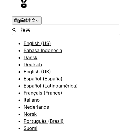
简体中文
English (US)
Bahasa Indonesia
Dansk
Deutsch
English (UK)
Español (España)
Español (Latinoamérica)
Français (France)
Italiano
Nederlands
Norsk
Português (Brasil)
Suomi