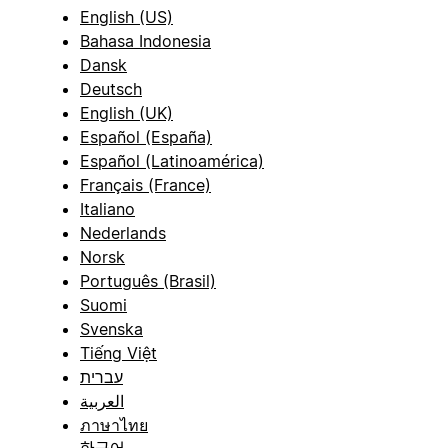
English (US)
Bahasa Indonesia
Dansk
Deutsch
English (UK)
Español (España)
Español (Latinoamérica)
Français (France)
Italiano
Nederlands
Norsk
Português (Brasil)
Suomi
Svenska
Tiếng Việt
עברית
العربية
ภาษาไทย