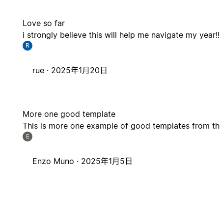
Love so far
i strongly believe this will help me navigate my year!!
R
rue ·
2025年1月20日
More one good template
This is more one example of good templates from thi
E
Enzo Muno ·
2025年1月5日