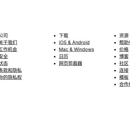
公司
下载
资源
关于我们
iOS & Android
帮助
工作机会
Mac & Windows
价格
安全
日历
博客
状态
网页剪裁器
社区
条款和隐私
连接
你的隐私权
模板
合作