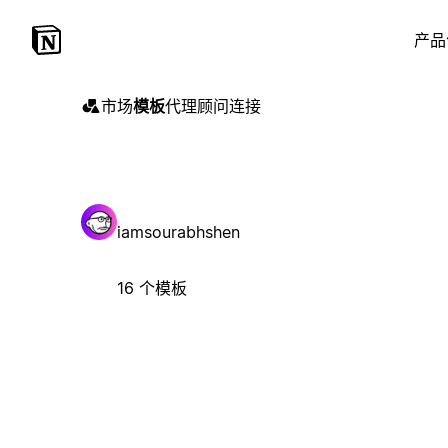
产品
市场
模板
代理
顾问
连接
iamsourabhshen
16 个模板