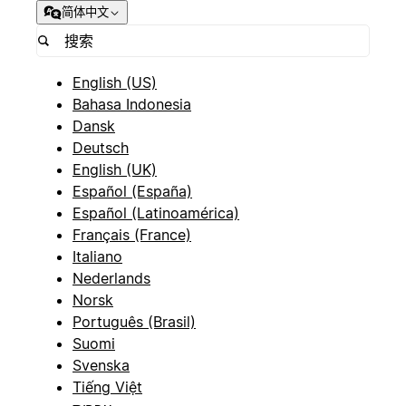
简体中文
English (US)
Bahasa Indonesia
Dansk
Deutsch
English (UK)
Español (España)
Español (Latinoamérica)
Français (France)
Italiano
Nederlands
Norsk
Português (Brasil)
Suomi
Svenska
Tiếng Việt