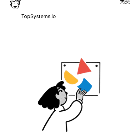
免费
TopSystems.io