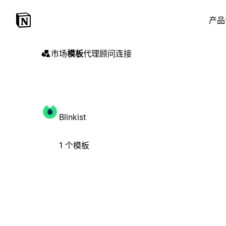
产品
市场
模板
代理
顾问
连接
Blinkist
1 个模板