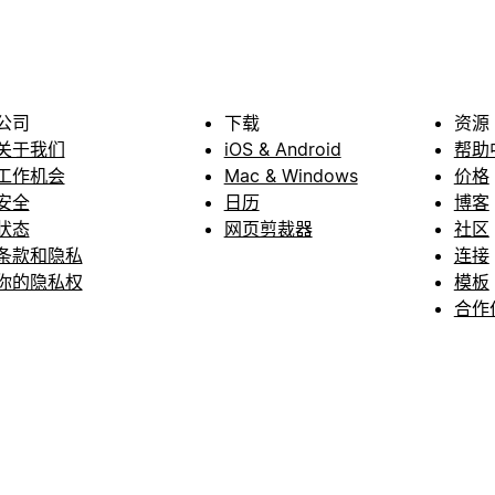
公司
下载
资源
关于我们
iOS & Android
帮助
工作机会
Mac & Windows
价格
安全
日历
博客
状态
网页剪裁器
社区
条款和隐私
连接
你的隐私权
模板
合作