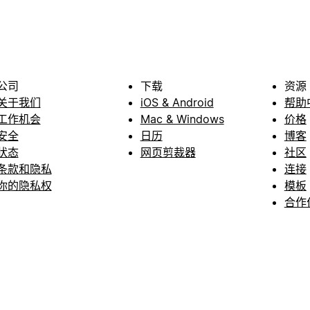
公司
下载
资源
关于我们
iOS & Android
帮助
工作机会
Mac & Windows
价格
安全
日历
博客
状态
网页剪裁器
社区
条款和隐私
连接
你的隐私权
模板
合作