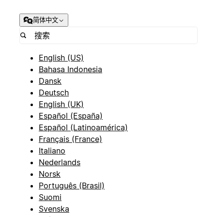
简体中文
English (US)
Bahasa Indonesia
Dansk
Deutsch
English (UK)
Español (España)
Español (Latinoamérica)
Français (France)
Italiano
Nederlands
Norsk
Português (Brasil)
Suomi
Svenska