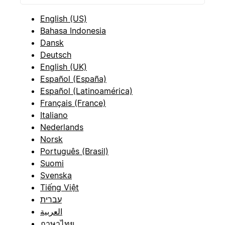
English (US)
Bahasa Indonesia
Dansk
Deutsch
English (UK)
Español (España)
Español (Latinoamérica)
Français (France)
Italiano
Nederlands
Norsk
Português (Brasil)
Suomi
Svenska
Tiếng Việt
עברית
العربية
ภาษาไทย