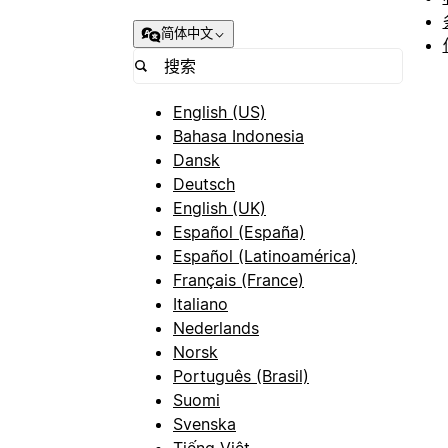
简体中文
English (US)
Bahasa Indonesia
Dansk
Deutsch
English (UK)
Español (España)
Español (Latinoamérica)
Français (France)
Italiano
Nederlands
Norsk
Português (Brasil)
Suomi
Svenska
Tiếng Việt