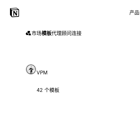
产品
市场
模板
代理
顾问
连接
VPM
42 个模板