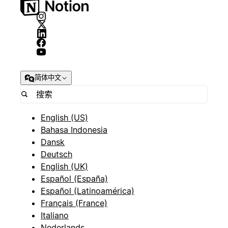
简体中文
English (US)
Bahasa Indonesia
Dansk
Deutsch
English (UK)
Español (España)
Español (Latinoamérica)
Français (France)
Italiano
Nederlands