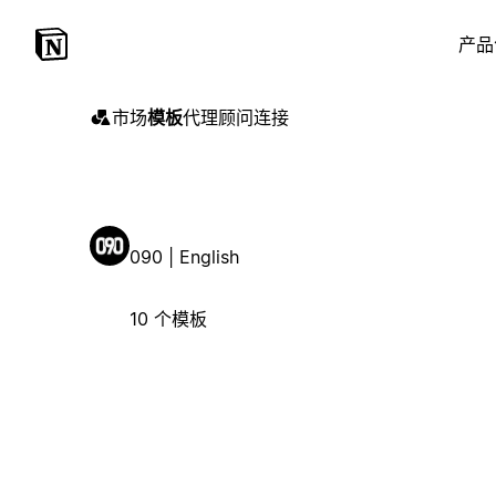
产品
市场
模板
代理
顾问
连接
090 | English
10 个模板