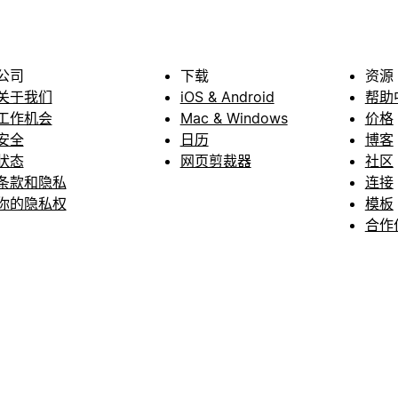
公司
下载
资源
关于我们
iOS & Android
帮助
工作机会
Mac & Windows
价格
安全
日历
博客
状态
网页剪裁器
社区
条款和隐私
连接
你的隐私权
模板
合作