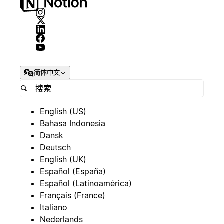
简体中文
English (US)
Bahasa Indonesia
Dansk
Deutsch
English (UK)
Español (España)
Español (Latinoamérica)
Français (France)
Italiano
Nederlands