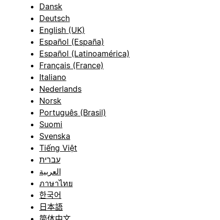
Dansk
Deutsch
English (UK)
Español (España)
Español (Latinoamérica)
Français (France)
Italiano
Nederlands
Norsk
Português (Brasil)
Suomi
Svenska
Tiếng Việt
עברית
العربية
ภาษาไทย
한국어
日本語
简体中文