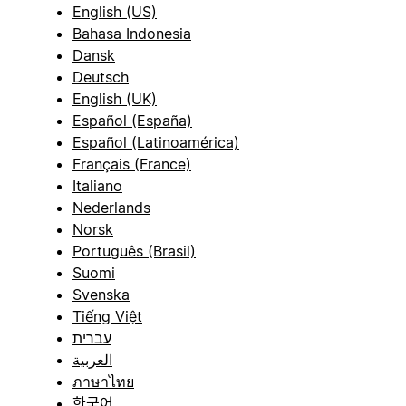
English (US)
Bahasa Indonesia
Dansk
Deutsch
English (UK)
Español (España)
Español (Latinoamérica)
Français (France)
Italiano
Nederlands
Norsk
Português (Brasil)
Suomi
Svenska
Tiếng Việt
עברית
العربية
ภาษาไทย
한국어