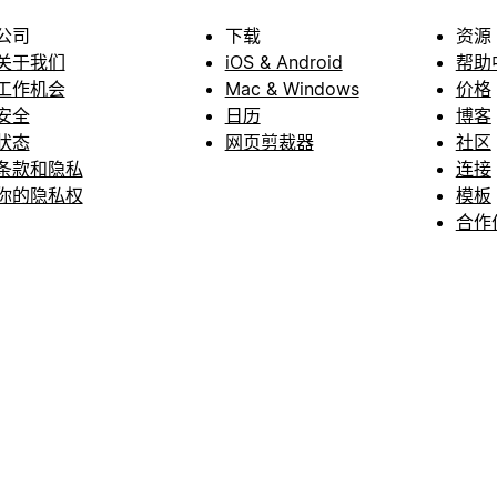
公司
下载
资源
关于我们
iOS & Android
帮助
工作机会
Mac & Windows
价格
安全
日历
博客
状态
网页剪裁器
社区
条款和隐私
连接
你的隐私权
模板
合作