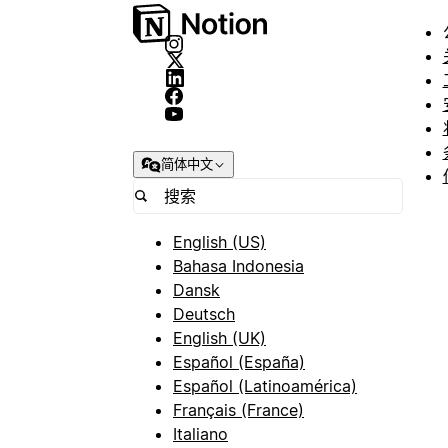
简体中文
English (US)
Bahasa Indonesia
Dansk
Deutsch
English (UK)
Español (España)
Español (Latinoamérica)
Français (France)
Italiano