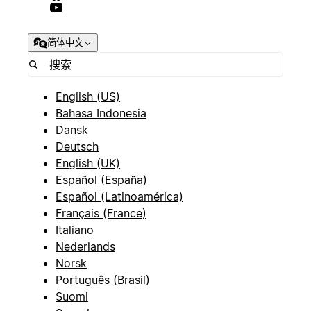
简体中文
English (US)
Bahasa Indonesia
Dansk
Deutsch
English (UK)
Español (España)
Español (Latinoamérica)
Français (France)
Italiano
Nederlands
Norsk
Português (Brasil)
Suomi