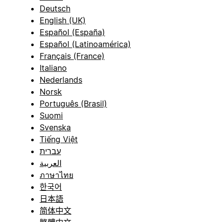
Deutsch
English (UK)
Español (España)
Español (Latinoamérica)
Français (France)
Italiano
Nederlands
Norsk
Português (Brasil)
Suomi
Svenska
Tiếng Việt
עברית
العربية
ภาษาไทย
한국어
日本語
简体中文