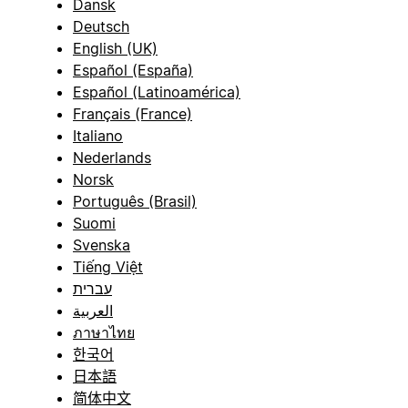
Dansk
Deutsch
English (UK)
Español (España)
Español (Latinoamérica)
Français (France)
Italiano
Nederlands
Norsk
Português (Brasil)
Suomi
Svenska
Tiếng Việt
עברית
العربية
ภาษาไทย
한국어
日本語
简体中文