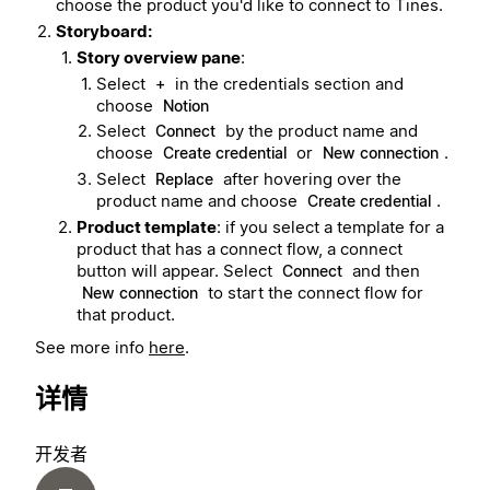
choose the product you'd like to connect to Tines.
Storyboard:
Story overview pane
:
Select
in the credentials section and
+
choose
Notion
Select
by the product name and
Connect
choose
or
.
Create credential
New connection
Select
after hovering over the
Replace
product name and choose
.
Create credential
Product template
: if you select a template for a
product that has a connect flow, a connect
button will appear. Select
and then
Connect
to start the connect flow for
New connection
that product.
See more info
here
.
详情
开发者