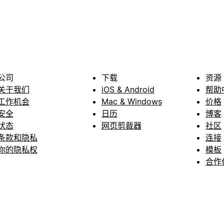
公司
下载
资源
关于我们
iOS & Android
帮助
工作机会
Mac & Windows
价格
安全
日历
博客
状态
网页剪裁器
社区
条款和隐私
连接
你的隐私权
模板
合作