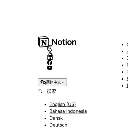
简体中文
English (US)
Bahasa Indonesia
Dansk
Deutsch