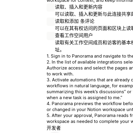
workspace for context, and keep informat
读取、插入和更新内容
可以读取、插入和更新与此连接共享
读取和添加 条评论
可以在其有权访问的页面和区块上读
查看工作空间用户
读取有关工作空间成员和访客的基本
址。
1. Sign in to Panorama and navigate to th
2. In the list of available integrations se
Authorize access and select the pages 
to work with.
3. Activate automations that are already c
workflows in natural language, for examp
summarizing this week’s discussions” or 
when a new task is assigned to me.”
4. Panorama previews the workflow before
or changed in your Notion workspace unt
5. After your approval, Panorama reads f
workspace as needed to complete your 
开发者