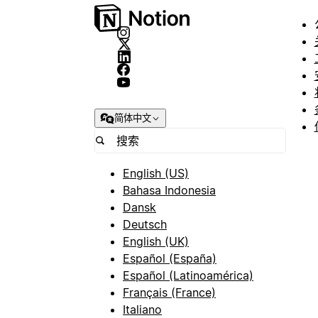
简体中文
English (US)
Bahasa Indonesia
Dansk
Deutsch
English (UK)
Español (España)
Español (Latinoamérica)
Français (France)
Italiano