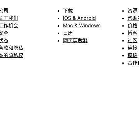
公司
下载
资源
关于我们
iOS & Android
帮助
工作机会
Mac & Windows
价格
安全
日历
博客
状态
网页剪裁器
社区
条款和隐私
连接
你的隐私权
模板
合作