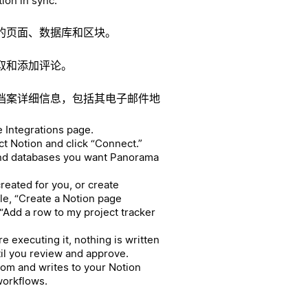
ion in sync.
的页面、数据库和区块。
取和添加评论。
档案详细信息，包括其电子邮件地
e Integrations page.
lect Notion and click “Connect.”
and databases you want Panorama
reated for you, or create
le, “Create a Notion page
“Add a row to my project tracker
 executing it, nothing is written
il you review and approve.
rom and writes to your Notion
workflows.