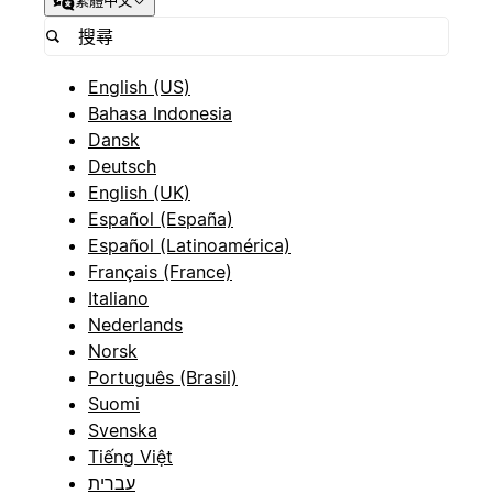
繁體中文
English (US)
Bahasa Indonesia
Dansk
Deutsch
English (UK)
Español (España)
Español (Latinoamérica)
Français (France)
Italiano
Nederlands
Norsk
Português (Brasil)
Suomi
Svenska
Tiếng Việt
עברית