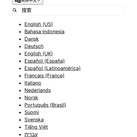
简体中文
English (US)
Bahasa Indonesia
Dansk
Deutsch
English (UK)
Español (España)
Español (Latinoamérica)
Français (France)
Italiano
Nederlands
Norsk
Português (Brasil)
Suomi
Svenska
Tiếng Việt
עברית