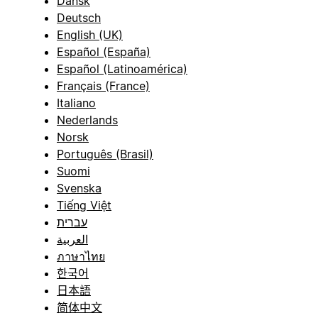
Dansk
Deutsch
English (UK)
Español (España)
Español (Latinoamérica)
Français (France)
Italiano
Nederlands
Norsk
Português (Brasil)
Suomi
Svenska
Tiếng Việt
עברית
العربية
ภาษาไทย
한국어
日本語
简体中文