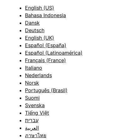
English (US)
Bahasa Indonesia
Dansk
Deutsch
English (UK)
Español (España)
Español (Latinoamérica)
Français (France)
Italiano
Nederlands
Norsk
Português (Brasil)
Suomi
Svenska
Tiếng Việt
עברית
العربية
ภาษาไทย