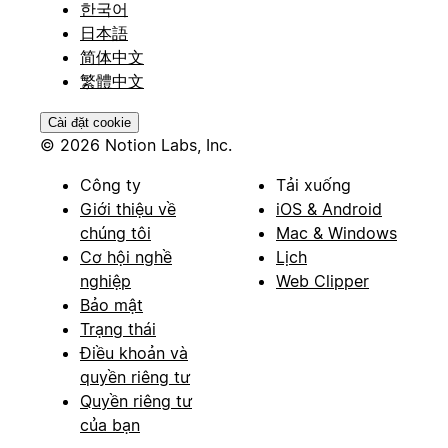
한국어
日本語
简体中文
繁體中文
Cài đặt cookie
© 2026 Notion Labs, Inc.
Công ty
Tải xuống
Giới thiệu về
iOS & Android
chúng tôi
Mac & Windows
Cơ hội nghề
Lịch
nghiệp
Web Clipper
Bảo mật
Trạng thái
Điều khoản và
quyền riêng tư
Quyền riêng tư
của bạn